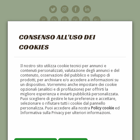
CONSENSO ALL'USO DEI
COOKIES
GALLERIA
D'ARTE
Il nostro sito utilizza cookie tecnici per annunci e
contenuti personalizzati, valutazione degli annunci e del
contenuto, osservazioni del pubblico e sviluppo di
DIPINTI E SCULTURE '800 E '900
prodotti, per archiviare e/o accedere a informazioni su
un dispositivo. Vorremmo anche impostare dei cookie
opzionali (analitici e di profilazione) per offrirti la
migliore esperienza e inviarti pubblicità personalizzata.
Puoi scegliere di gestire le tue preferenze e accettare,
selezionare o rifiutare tutti i cookie dal pannello
personalizza. Puoi accedere alla nostra
Policy cookie
ed
Informativa sulla Privacy per ulteriori informazioni.