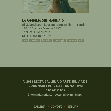
LA FAMIGLIA DEL MARINAIO
di
Galand Leon Laurent
(Montpellier - Francia
1872 / Clichy - Francia 1960)
Tecnica: Olio su tela
Misure: 60cm x 50cm
tela
marina
bambini
paesaggio
franvia
olio
©
2026
RECTA GALLERIA D'ARTE SRL VIA DEI
CORONARI 140 - 00186 - ROMA - IVA:
10654351005
Informativa privacy
-
powered by netSnap.it
GALLERIA
CONTATTI
SITEMAP