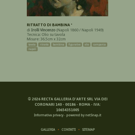
RITRATTO DI BAMBINA *
di
Irolli Vincenzo
(Napoli 1860 / Napoli 1949)
Tecnica: Olio su tavola
Misure: 36.5cm x 32cm
tavola
ritratto
bambina
figurativo
olio
campania
napoli
©
2026
RECTA GALLERIA D'ARTE SRL VIA DEI
CORONARI 140 - 00186 - ROMA - IVA:
10654351005
Informativa privacy
-
powered by netSnap.it
GALLERIA
CONTATTI
SITEMAP