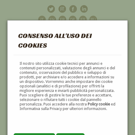
CONSENSO ALL'USO DEI
COOKIES
GALLERIA
D'ARTE
Il nostro sito utilizza cookie tecnici per annunci e
contenuti personalizzati, valutazione degli annunci e del
contenuto, osservazioni del pubblico e sviluppo di
DIPINTI E SCULTURE '800 E '900
prodotti, per archiviare e/o accedere a informazioni su
un dispositivo. Vorremmo anche impostare dei cookie
opzionali (analitici e di profilazione) per offrirti la
migliore esperienza e inviarti pubblicità personalizzata.
Puoi scegliere di gestire le tue preferenze e accettare,
selezionare o rifiutare tutti i cookie dal pannello
personalizza. Puoi accedere alla nostra
Policy cookie
ed
Informativa sulla Privacy per ulteriori informazioni.