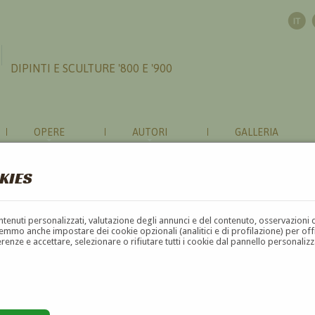
DIPINTI E SCULTURE '800 E '900
OPERE
AUTORI
GALLERIA
KIES
contenuti personalizzati, valutazione degli annunci e del contenuto, osservazioni 
mmo anche impostare dei cookie opzionali (analitici e di profilazione) per offrir
erenze e accettare, selezionare o rifiutare tutti i cookie dal pannello personali
G
H
I
J
K
L
M
N
O
P
Q
R
S
T
U