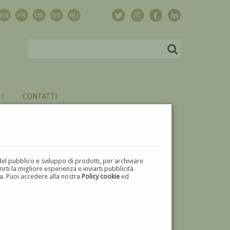
CONTATTI
del pubblico e sviluppo di prodotti, per archiviare
ti la migliore esperienza e inviarti pubblicità
zza. Puoi accedere alla nostra
Policy cookie
ed
V
W
X
Y
Z
⬅