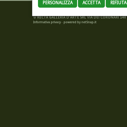
PERSONALIZZA
ACCETTA
RIFIUT
©
RECTA GALLERIA D'ARTE SRL VIA DEI CORONARI 140 -
Informativa privacy
-
powered by netSnap.it