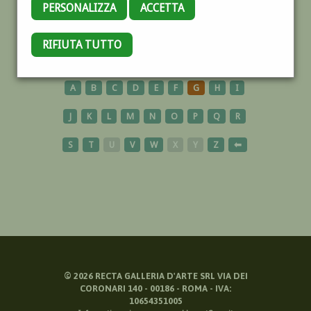
PERSONALIZZA
ACCETTA
BAMBINA
RIFIUTA TUTTO
A
B
C
D
E
F
G
H
I
J
K
L
M
N
O
P
Q
R
S
T
U
V
W
X
Y
Z
⬅
©
2026
RECTA GALLERIA D'ARTE SRL VIA DEI
CORONARI 140 - 00186 - ROMA - IVA:
10654351005