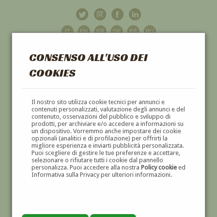
CONSENSO ALL'USO DEI
COOKIES
GALLERIA
D'ARTE
Il nostro sito utilizza cookie tecnici per annunci e
contenuti personalizzati, valutazione degli annunci e del
contenuto, osservazioni del pubblico e sviluppo di
DIPINTI E SCULTURE '800 E '900
prodotti, per archiviare e/o accedere a informazioni su
un dispositivo. Vorremmo anche impostare dei cookie
opzionali (analitici e di profilazione) per offrirti la
migliore esperienza e inviarti pubblicità personalizzata.
Puoi scegliere di gestire le tue preferenze e accettare,
selezionare o rifiutare tutti i cookie dal pannello
personalizza. Puoi accedere alla nostra
Policy cookie
ed
Informativa sulla Privacy per ulteriori informazioni.