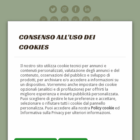
CONSENSO ALL'USO DEI
COOKIES
GALLERIA
D'ARTE
Il nostro sito utilizza cookie tecnici per annunci e
contenuti personalizzati, valutazione degli annunci e del
contenuto, osservazioni del pubblico e sviluppo di
DIPINTI E SCULTURE '800 E '900
prodotti, per archiviare e/o accedere a informazioni su
un dispositivo. Vorremmo anche impostare dei cookie
opzionali (analitici e di profilazione) per offrirti la
migliore esperienza e inviarti pubblicità personalizzata.
Puoi scegliere di gestire le tue preferenze e accettare,
selezionare o rifiutare tutti i cookie dal pannello
personalizza. Puoi accedere alla nostra
Policy cookie
ed
Informativa sulla Privacy per ulteriori informazioni.