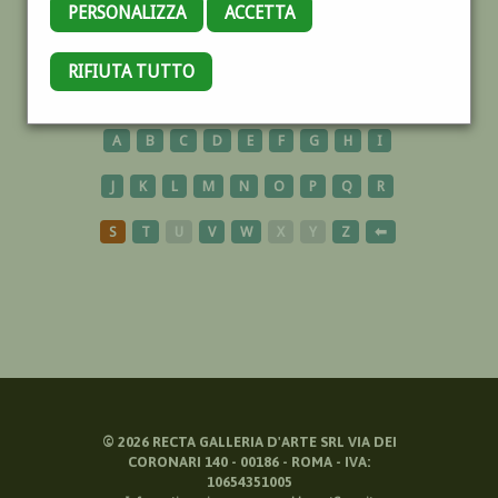
PERSONALIZZA
ACCETTA
BAMBINA
RIFIUTA TUTTO
A
B
C
D
E
F
G
H
I
J
K
L
M
N
O
P
Q
R
S
T
U
V
W
X
Y
Z
⬅
©
2026
RECTA GALLERIA D'ARTE SRL VIA DEI
CORONARI 140 - 00186 - ROMA - IVA:
10654351005