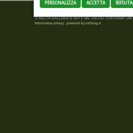
PERSONALIZZA
ACCETTA
RIFIUT
©
RECTA GALLERIA D'ARTE SRL VIA DEI CORONARI 140 -
Informativa privacy
-
powered by netSnap.it