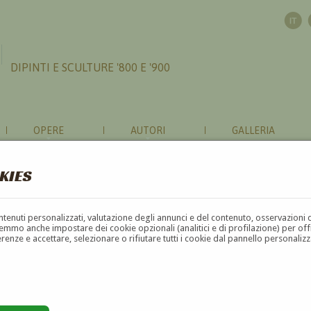
DIPINTI E SCULTURE '800 E '900
OPERE
AUTORI
GALLERIA
KIES
contenuti personalizzati, valutazione degli annunci e del contenuto, osservazioni 
mmo anche impostare dei cookie opzionali (analitici e di profilazione) per offrir
erenze e accettare, selezionare o rifiutare tutti i cookie dal pannello personali
G
H
I
J
K
L
M
N
O
P
Q
R
S
T
U