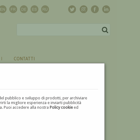
CONTATTI
del pubblico e sviluppo di prodotti, per archiviare
ti la migliore esperienza e inviarti pubblicità
zza. Puoi accedere alla nostra
Policy cookie
ed
V
W
X
Y
Z
⬅