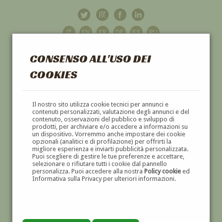
CONSENSO ALL'USO DEI
COOKIES
GALLERIA
D'ARTE
Il nostro sito utilizza cookie tecnici per annunci e
contenuti personalizzati, valutazione degli annunci e del
contenuto, osservazioni del pubblico e sviluppo di
DIPINTI E SCULTURE '800 E '900
prodotti, per archiviare e/o accedere a informazioni su
un dispositivo. Vorremmo anche impostare dei cookie
opzionali (analitici e di profilazione) per offrirti la
migliore esperienza e inviarti pubblicità personalizzata.
Puoi scegliere di gestire le tue preferenze e accettare,
selezionare o rifiutare tutti i cookie dal pannello
personalizza. Puoi accedere alla nostra
Policy cookie
ed
Informativa sulla Privacy per ulteriori informazioni.