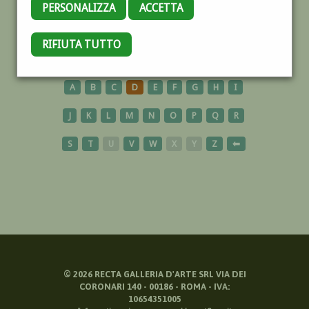
PERSONALIZZA
ACCETTA
BAMBINA
RIFIUTA TUTTO
A
B
C
D
E
F
G
H
I
J
K
L
M
N
O
P
Q
R
S
T
U
V
W
X
Y
Z
⬅
©
2026
RECTA GALLERIA D'ARTE SRL VIA DEI
CORONARI 140 - 00186 - ROMA - IVA:
10654351005