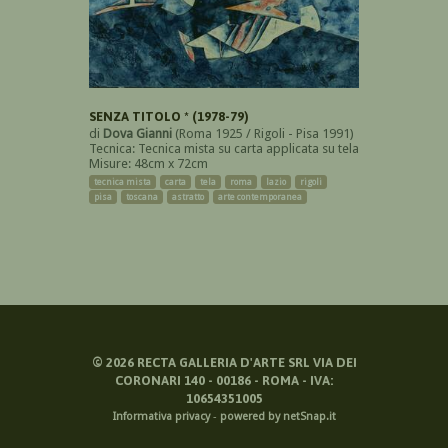
SENZA TITOLO * (1978-79)
di
Dova Gianni
(Roma 1925 / Rigoli - Pisa 1991)
Tecnica: Tecnica mista su carta applicata su tela
Misure: 48cm x 72cm
tecnica mista
carta
tela
roma
lazio
rigoli
pisa
toscana
astratto
arte contemporanea
©
2026
RECTA GALLERIA D'ARTE SRL VIA DEI
CORONARI 140 - 00186 - ROMA - IVA:
10654351005
Informativa privacy
-
powered by netSnap.it