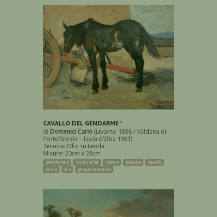
CAVALLO DEL GENDARME *
di
Domenici Carlo
(Livorno 1898 / Valdana di
Portoferraio - Isola d'Elba 1981)
Tecnica: Olio su tavola
Misure: 20cm x 28cm
portoferraio
isola d'elba
livorno
toscana
cavallo
tavola
olio
gruppo labronico