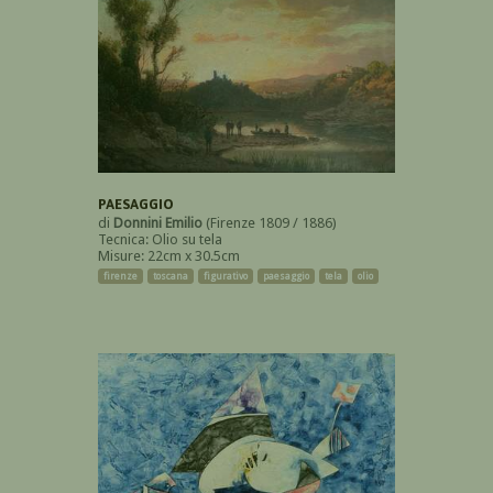
PAESAGGIO
di
Donnini Emilio
(Firenze 1809 / 1886)
Tecnica: Olio su tela
Misure: 22cm x 30.5cm
firenze
toscana
figurativo
paesaggio
tela
olio