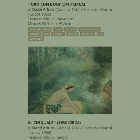
TORO CON BUOI (1940 CIRCA)
di
Dazzi Arturo
(Carrara 1881 / Forte dei Marmi
- Lucca 1966)
Tecnica: Olio su masonite
Misure: 93.5cm x 93.5cm
forte dei marmi
lucca
carrara
massa carrara
toscana
toro
animali
faesite
masonite
olio
paesaggio
AL CINQUALE * (1930 CIRCA)
di
Dazzi Arturo
(Carrara 1881 / Forte dei Marmi
- Lucca 1966)
Tecnica: Olio su tavola