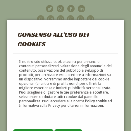
CONSENSO ALL'USO DEI
COOKIES
GALLERIA
D'ARTE
Il nostro sito utilizza cookie tecnici per annunci e
contenuti personalizzati, valutazione degli annunci e del
contenuto, osservazioni del pubblico e sviluppo di
DIPINTI E SCULTURE '800 E '900
prodotti, per archiviare e/o accedere a informazioni su
un dispositivo. Vorremmo anche impostare dei cookie
opzionali (analitici e di profilazione) per offrirti la
migliore esperienza e inviarti pubblicità personalizzata.
Puoi scegliere di gestire le tue preferenze e accettare,
selezionare o rifiutare tutti i cookie dal pannello
personalizza. Puoi accedere alla nostra
Policy cookie
ed
Informativa sulla Privacy per ulteriori informazioni.