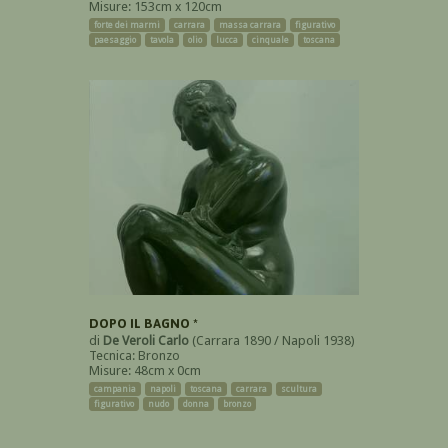
Misure: 153cm x 120cm
forte dei marmi
carrara
massa carrara
figurativo
paesaggio
tavola
olio
lucca
cinquale
toscana
DOPO IL BAGNO *
di
De Veroli Carlo
(Carrara 1890 / Napoli 1938)
Tecnica: Bronzo
Misure: 48cm x 0cm
campania
napoli
toscana
carrara
scultura
figurativo
nudo
donna
bronzo