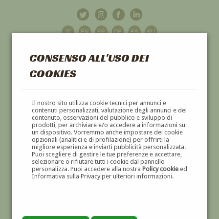
CONSENSO ALL'USO DEI
COOKIES
GALLERIA
D'ARTE
Il nostro sito utilizza cookie tecnici per annunci e
contenuti personalizzati, valutazione degli annunci e del
contenuto, osservazioni del pubblico e sviluppo di
DIPINTI E SCULTURE '800 E '900
prodotti, per archiviare e/o accedere a informazioni su
un dispositivo. Vorremmo anche impostare dei cookie
opzionali (analitici e di profilazione) per offrirti la
migliore esperienza e inviarti pubblicità personalizzata.
Puoi scegliere di gestire le tue preferenze e accettare,
selezionare o rifiutare tutti i cookie dal pannello
personalizza. Puoi accedere alla nostra
Policy cookie
ed
Informativa sulla Privacy per ulteriori informazioni.