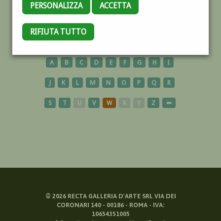
PERSONALIZZA
ACCETTA
TOSCANA
RIFIUTA TUTTO
A
B
C
D
E
F
G
H
I
J
K
L
M
N
O
P
Q
R
S
T
U
V
W
X
Y
Z
⬅
©
2026
RECTA GALLERIA D'ARTE SRL VIA DEI
CORONARI 140 - 00186 - ROMA - IVA:
10654351005