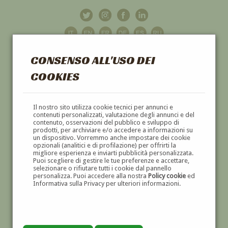
CONSENSO ALL'USO DEI
COOKIES
GALLERIA
D'ARTE
Il nostro sito utilizza cookie tecnici per annunci e
contenuti personalizzati, valutazione degli annunci e del
contenuto, osservazioni del pubblico e sviluppo di
DIPINTI E SCULTURE '800 E '900
prodotti, per archiviare e/o accedere a informazioni su
un dispositivo. Vorremmo anche impostare dei cookie
opzionali (analitici e di profilazione) per offrirti la
migliore esperienza e inviarti pubblicità personalizzata.
Puoi scegliere di gestire le tue preferenze e accettare,
selezionare o rifiutare tutti i cookie dal pannello
personalizza. Puoi accedere alla nostra
Policy cookie
ed
Informativa sulla Privacy per ulteriori informazioni.