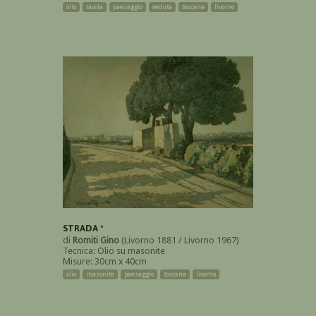
olio
tavola
paesaggio
veduta
toscana
livorno
STRADA *
di
Romiti Gino
(Livorno 1881 / Livorno 1967)
Tecnica: Olio su masonite
Misure: 30cm x 40cm
olio
masonite
paesaggio
toscana
livorno