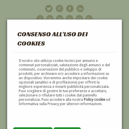
CONSENSO ALL'USO DEI
COOKIES
GALLERIA
D'ARTE
Il nostro sito utilizza cookie tecnici per annunci e
contenuti personalizzati, valutazione degli annunci e del
contenuto, osservazioni del pubblico e sviluppo di
DIPINTI E SCULTURE '800 E '900
prodotti, per archiviare e/o accedere a informazioni su
un dispositivo. Vorremmo anche impostare dei cookie
opzionali (analitici e di profilazione) per offrirti la
migliore esperienza e inviarti pubblicità personalizzata.
Puoi scegliere di gestire le tue preferenze e accettare,
selezionare o rifiutare tutti i cookie dal pannello
personalizza. Puoi accedere alla nostra
Policy cookie
ed
Informativa sulla Privacy per ulteriori informazioni.