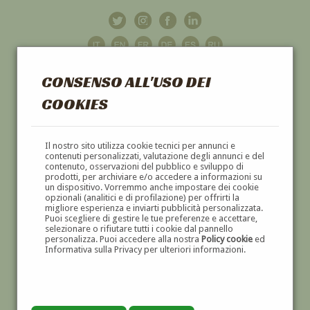
CONSENSO ALL'USO DEI
COOKIES
GALLERIA
D'ARTE
Il nostro sito utilizza cookie tecnici per annunci e
contenuti personalizzati, valutazione degli annunci e del
contenuto, osservazioni del pubblico e sviluppo di
DIPINTI E SCULTURE '800 E '900
prodotti, per archiviare e/o accedere a informazioni su
un dispositivo. Vorremmo anche impostare dei cookie
opzionali (analitici e di profilazione) per offrirti la
migliore esperienza e inviarti pubblicità personalizzata.
Puoi scegliere di gestire le tue preferenze e accettare,
selezionare o rifiutare tutti i cookie dal pannello
personalizza. Puoi accedere alla nostra
Policy cookie
ed
Informativa sulla Privacy per ulteriori informazioni.