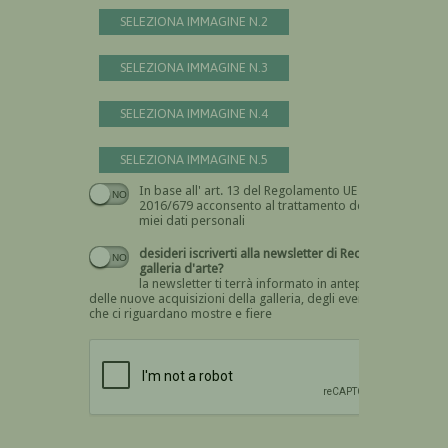
SELEZIONA IMMAGINE N.2
SELEZIONA IMMAGINE N.3
SELEZIONA IMMAGINE N.4
SELEZIONA IMMAGINE N.5
In base all' art. 13 del Regolamento UE n.
Devi dare il consenso
2016/679 acconsento al trattamento dei
miei dati personali
desideri iscriverti alla newsletter di Recta
galleria d'arte?
la newsletter ti terrà informato in anteprima
delle nuove acquisizioni della galleria, degli eventi
che ci riguardano mostre e fiere
Devi confermare di essere umano