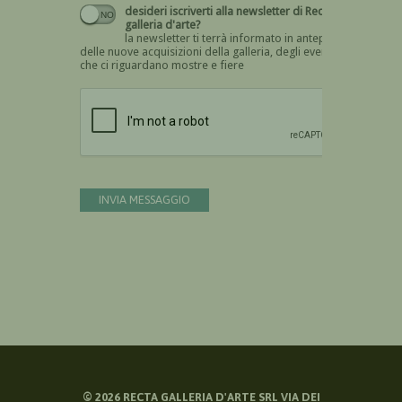
desideri iscriverti alla newsletter di Recta
galleria d'arte?
la newsletter ti terrà informato in anteprima
delle nuove acquisizioni della galleria, degli eventi
che ci riguardano mostre e fiere
Devi confermare di essere umano
INVIA MESSAGGIO
©
2026
RECTA GALLERIA D'ARTE SRL VIA DEI