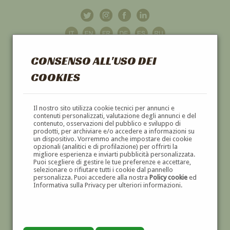
CONSENSO ALL'USO DEI
COOKIES
GALLERIA
D'ARTE
Il nostro sito utilizza cookie tecnici per annunci e
contenuti personalizzati, valutazione degli annunci e del
contenuto, osservazioni del pubblico e sviluppo di
DIPINTI E SCULTURE '800 E '900
prodotti, per archiviare e/o accedere a informazioni su
un dispositivo. Vorremmo anche impostare dei cookie
opzionali (analitici e di profilazione) per offrirti la
migliore esperienza e inviarti pubblicità personalizzata.
Puoi scegliere di gestire le tue preferenze e accettare,
selezionare o rifiutare tutti i cookie dal pannello
personalizza. Puoi accedere alla nostra
Policy cookie
ed
Informativa sulla Privacy per ulteriori informazioni.