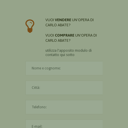
VUOI
VENDERE
UN'OPERA DI
CARLO ABATE?
VUOI
COMPRARE
UN'OPERA DI
CARLO ABATE?
utilizza l'apposito modulo di
contatto qui sotto
Il nome è obbligatorio
La città è obbligatoria
L'indirizzo mail non è valido