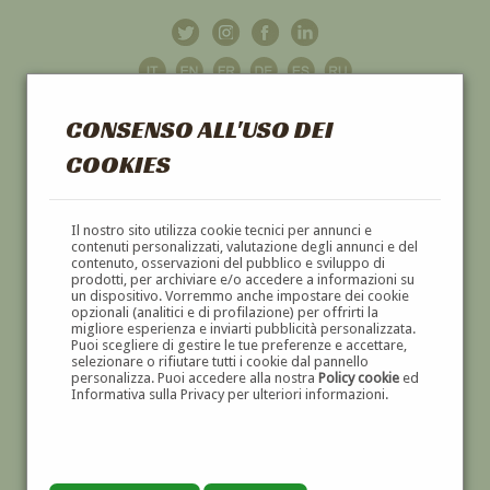
CONSENSO ALL'USO DEI
COOKIES
GALLERIA
D'ARTE
Il nostro sito utilizza cookie tecnici per annunci e
contenuti personalizzati, valutazione degli annunci e del
contenuto, osservazioni del pubblico e sviluppo di
DIPINTI E SCULTURE '800 E '900
prodotti, per archiviare e/o accedere a informazioni su
un dispositivo. Vorremmo anche impostare dei cookie
opzionali (analitici e di profilazione) per offrirti la
migliore esperienza e inviarti pubblicità personalizzata.
Puoi scegliere di gestire le tue preferenze e accettare,
selezionare o rifiutare tutti i cookie dal pannello
personalizza. Puoi accedere alla nostra
Policy cookie
ed
Informativa sulla Privacy per ulteriori informazioni.