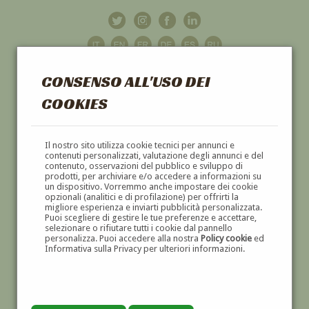
CONSENSO ALL'USO DEI
COOKIES
GALLERIA
D'ARTE
Il nostro sito utilizza cookie tecnici per annunci e
contenuti personalizzati, valutazione degli annunci e del
contenuto, osservazioni del pubblico e sviluppo di
DIPINTI E SCULTURE '800 E '900
prodotti, per archiviare e/o accedere a informazioni su
un dispositivo. Vorremmo anche impostare dei cookie
opzionali (analitici e di profilazione) per offrirti la
migliore esperienza e inviarti pubblicità personalizzata.
Puoi scegliere di gestire le tue preferenze e accettare,
selezionare o rifiutare tutti i cookie dal pannello
personalizza. Puoi accedere alla nostra
Policy cookie
ed
Informativa sulla Privacy per ulteriori informazioni.