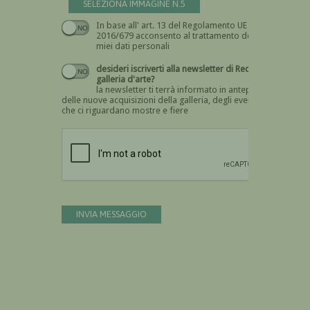
SELEZIONA IMMAGINE N.5
In base all' art. 13 del Regolamento UE n.
Devi dare il consenso
2016/679 acconsento al trattamento dei
miei dati personali
desideri iscriverti alla newsletter di Recta
galleria d'arte?
la newsletter ti terrà informato in anteprima
delle nuove acquisizioni della galleria, degli eventi
che ci riguardano mostre e fiere
Devi confermare di essere umano
INVIA MESSAGGIO