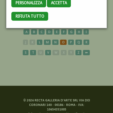
PERSONALIZZA
ACCETTA
RIFIUTA TUTTO
CERAMISTI
A
B
C
D
E
F
G
H
I
J
K
L
M
N
O
P
Q
R
S
T
U
V
W
X
Y
Z
⬅
©
2026
RECTA GALLERIA D'ARTE SRL VIA DEI
CORONARI 140 - 00186 - ROMA - IVA:
10654351005