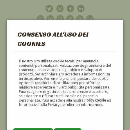
CONSENSO ALL'USO DEI
COOKIES
GALLERIA
D'ARTE
Il nostro sito utilizza cookie tecnici per annunci e
contenuti personalizzati, valutazione degli annunci e del
contenuto, osservazioni del pubblico e sviluppo di
DIPINTI E SCULTURE '800 E '900
prodotti, per archiviare e/o accedere a informazioni su
un dispositivo. Vorremmo anche impostare dei cookie
opzionali (analitici e di profilazione) per offrirti la
migliore esperienza e inviarti pubblicità personalizzata.
Puoi scegliere di gestire le tue preferenze e accettare,
selezionare o rifiutare tutti i cookie dal pannello
personalizza. Puoi accedere alla nostra
Policy cookie
ed
Informativa sulla Privacy per ulteriori informazioni.