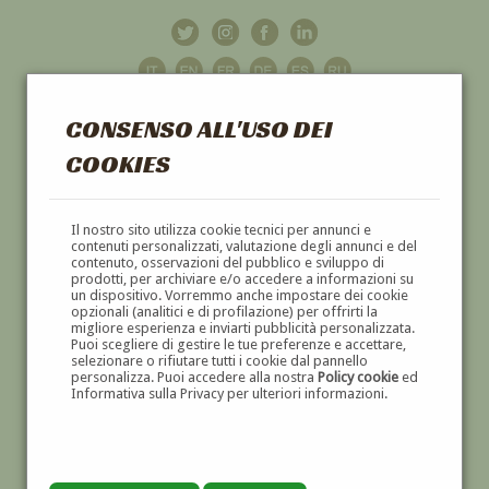
CONSENSO ALL'USO DEI
COOKIES
GALLERIA
D'ARTE
Il nostro sito utilizza cookie tecnici per annunci e
contenuti personalizzati, valutazione degli annunci e del
contenuto, osservazioni del pubblico e sviluppo di
DIPINTI E SCULTURE '800 E '900
prodotti, per archiviare e/o accedere a informazioni su
un dispositivo. Vorremmo anche impostare dei cookie
opzionali (analitici e di profilazione) per offrirti la
migliore esperienza e inviarti pubblicità personalizzata.
Puoi scegliere di gestire le tue preferenze e accettare,
selezionare o rifiutare tutti i cookie dal pannello
personalizza. Puoi accedere alla nostra
Policy cookie
ed
Informativa sulla Privacy per ulteriori informazioni.