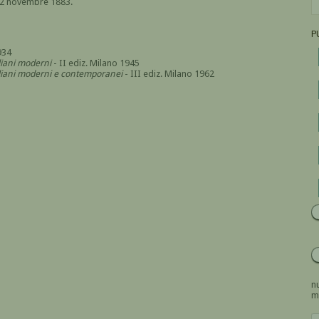
l 2 novembre 1883.
P
934
aliani moderni
- II ediz. Milano 1945
italiani moderni e contemporanei
- III ediz. Milano 1962
nu
m