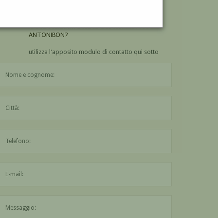
ANTONIBON?
VUOI
COMPRARE
UN'OPERA DI FRANCESCO
ANTONIBON?
utilizza l'apposito modulo di contatto qui sotto
Il nome è obbligatorio
La città è obbligatoria
L'indirizzo mail non è valido
Il messaggio è obbligatorio