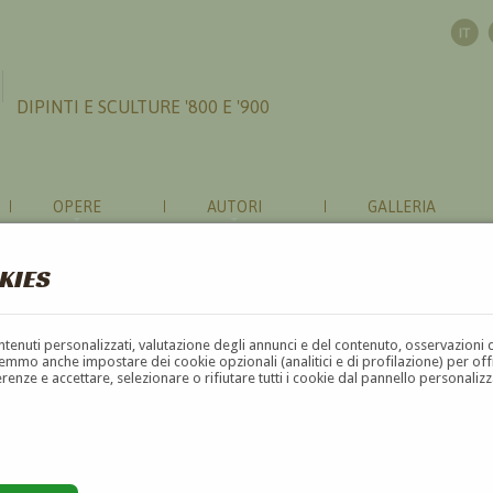
DIPINTI E SCULTURE '800 E '900
OPERE
AUTORI
GALLERIA
KIES
contenuti personalizzati, valutazione degli annunci e del contenuto, osservazioni 
mmo anche impostare dei cookie opzionali (analitici e di profilazione) per offrir
erenze e accettare, selezionare o rifiutare tutti i cookie dal pannello personali