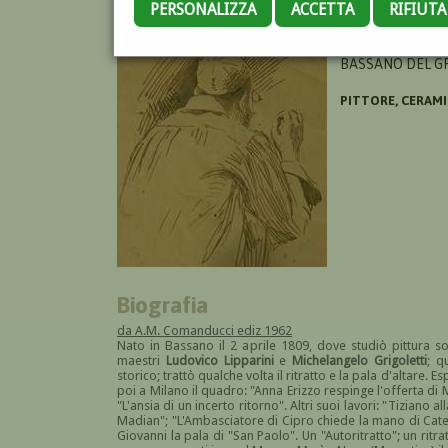
PERSONALIZZA
ACCETTA
RIFIUT
ANTONIBON FRA
BASSANO DEL GR
PITTORE, CERAM
Biografia
da A.M. Comanducci ediz 1962
Nato in Bassano il 2 aprile 1809, dove studiò pittura s
maestri
Ludovico Lipparini
e
Michelangelo Grigoletti
; q
storico; trattò qualche volta il ritratto e la pala d'altare
poi a Milano il quadro: "Anna Erizzo respinge l'offerta di
"L'ansia di un incerto ritorno". Altri suoi lavori: "Tiziano a
Madian"; "L'Ambasciatore di Cipro chiede la mano di Cater
Giovanni la pala di "San Paolo". Un "Autoritratto"; un ritr