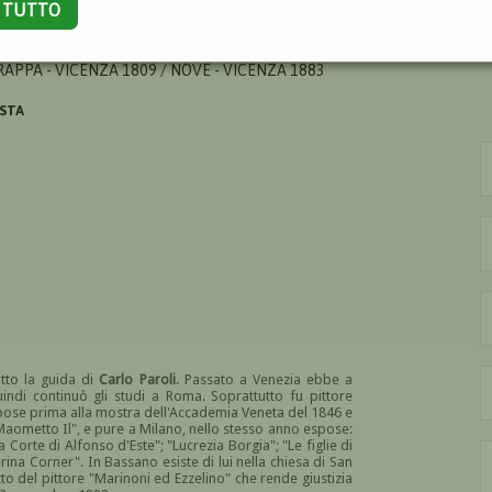
A TUTTO
NCESCO
APPA - VICENZA 1809 / NOVE - VICENZA 1883
ISTA
otto la guida di
Carlo Paroli
. Passato a Venezia ebbe a
uindi continuò gli studi a Roma. Soprattutto fu pittore
. Espose prima alla mostra dell'Accademia Veneta del 1846 e
 Maometto Il", e pure a Milano, nello stesso anno espose:
lla Corte di Alfonso d'Este"; "Lucrezia Borgia"; "Le figlie di
ina Corner". In Bassano esiste di lui nella chiesa di San
atto del pittore "Marinoni ed Ezzelino" che rende giustizia