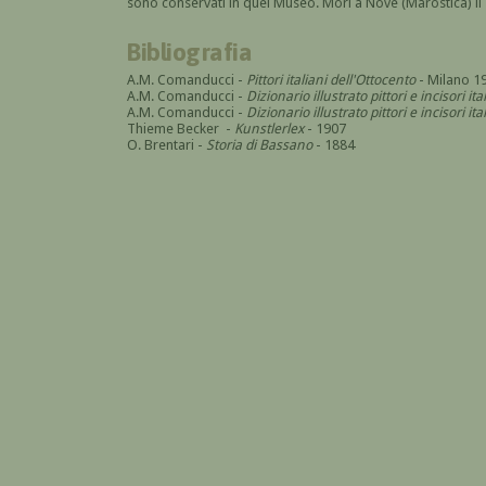
sono conservati in quel Museo. Morì a Nove (Marostica) i
Bibliografia
A.M. Comanducci -
Pittori italiani dell'Ottocento
- Milano 1
A.M. Comanducci -
Dizionario illustrato pittori e incisori it
A.M. Comanducci -
Dizionario illustrato pittori e incisori 
Thieme Becker -
Kunstlerlex
- 1907
O. Brentari -
Storia di Bassano
- 1884