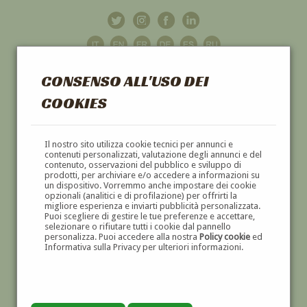
CONSENSO ALL'USO DEI
COOKIES
GALLERIA
D'ARTE
Il nostro sito utilizza cookie tecnici per annunci e
contenuti personalizzati, valutazione degli annunci e del
contenuto, osservazioni del pubblico e sviluppo di
DIPINTI E SCULTURE '800 E '900
prodotti, per archiviare e/o accedere a informazioni su
un dispositivo. Vorremmo anche impostare dei cookie
opzionali (analitici e di profilazione) per offrirti la
migliore esperienza e inviarti pubblicità personalizzata.
Puoi scegliere di gestire le tue preferenze e accettare,
selezionare o rifiutare tutti i cookie dal pannello
personalizza. Puoi accedere alla nostra
Policy cookie
ed
Informativa sulla Privacy per ulteriori informazioni.