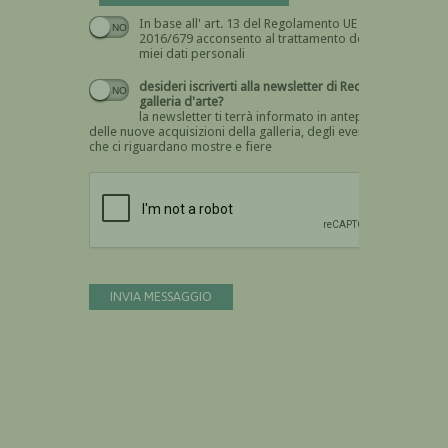
In base all' art. 13 del Regolamento UE n.
Devi dare il consenso
2016/679 acconsento al trattamento dei
miei dati personali
desideri iscriverti alla newsletter di Recta
galleria d'arte?
la newsletter ti terrà informato in anteprima
delle nuove acquisizioni della galleria, degli eventi
che ci riguardano mostre e fiere
Devi confermare di essere umano
INVIA MESSAGGIO