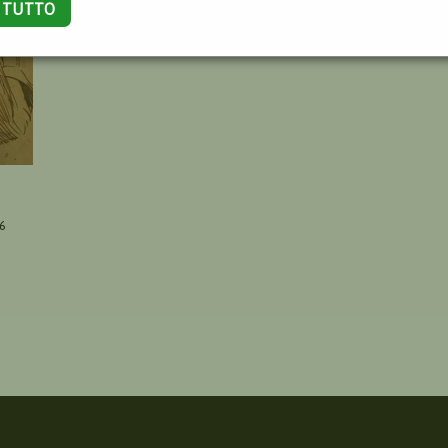
A TUTTO
6