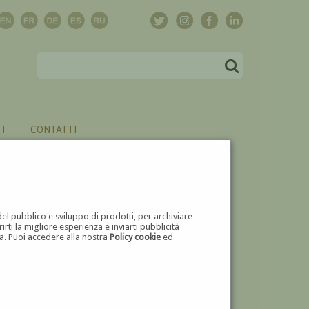
CONTATTI
del pubblico e sviluppo di prodotti, per archiviare
ti la migliore esperienza e inviarti pubblicità
zza. Puoi accedere alla nostra
Policy cookie
ed
V
W
X
Y
Z
⬅