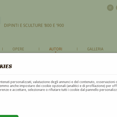
DIPINTI E SCULTURE '800 E '900
OPERE
AUTORI
GALLERIA
KIES
contenuti personalizzati, valutazione degli annunci e del contenuto, osservazioni 
mmo anche impostare dei cookie opzionali (analitici e di profilazione) per offrir
erenze e accettare, selezionare o rifiutare tutti i cookie dal pannello personali
G
H
I
J
K
L
M
N
O
P
Q
R
S
T
U