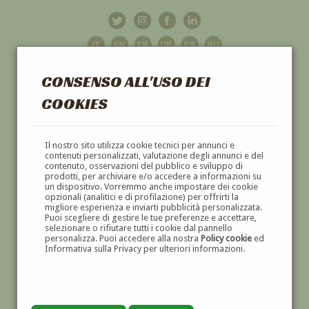
CONSENSO ALL'USO DEI
COOKIES
GALLERIA
D'ARTE
Il nostro sito utilizza cookie tecnici per annunci e
contenuti personalizzati, valutazione degli annunci e del
contenuto, osservazioni del pubblico e sviluppo di
DIPINTI E SCULTURE '800 E '900
prodotti, per archiviare e/o accedere a informazioni su
un dispositivo. Vorremmo anche impostare dei cookie
opzionali (analitici e di profilazione) per offrirti la
migliore esperienza e inviarti pubblicità personalizzata.
Puoi scegliere di gestire le tue preferenze e accettare,
selezionare o rifiutare tutti i cookie dal pannello
personalizza. Puoi accedere alla nostra
Policy cookie
ed
Informativa sulla Privacy per ulteriori informazioni.