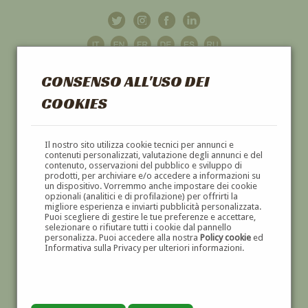
CONSENSO ALL'USO DEI
COOKIES
GALLERIA
D'ARTE
Il nostro sito utilizza cookie tecnici per annunci e
contenuti personalizzati, valutazione degli annunci e del
contenuto, osservazioni del pubblico e sviluppo di
DIPINTI E SCULTURE '800 E '900
prodotti, per archiviare e/o accedere a informazioni su
un dispositivo. Vorremmo anche impostare dei cookie
opzionali (analitici e di profilazione) per offrirti la
migliore esperienza e inviarti pubblicità personalizzata.
Puoi scegliere di gestire le tue preferenze e accettare,
selezionare o rifiutare tutti i cookie dal pannello
personalizza. Puoi accedere alla nostra
Policy cookie
ed
Informativa sulla Privacy per ulteriori informazioni.