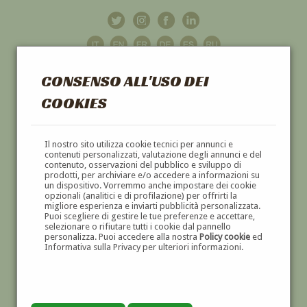
CONSENSO ALL'USO DEI
COOKIES
GALLERIA
D'ARTE
Il nostro sito utilizza cookie tecnici per annunci e
contenuti personalizzati, valutazione degli annunci e del
contenuto, osservazioni del pubblico e sviluppo di
DIPINTI E SCULTURE '800 E '900
prodotti, per archiviare e/o accedere a informazioni su
un dispositivo. Vorremmo anche impostare dei cookie
opzionali (analitici e di profilazione) per offrirti la
migliore esperienza e inviarti pubblicità personalizzata.
Puoi scegliere di gestire le tue preferenze e accettare,
selezionare o rifiutare tutti i cookie dal pannello
personalizza. Puoi accedere alla nostra
Policy cookie
ed
Informativa sulla Privacy per ulteriori informazioni.