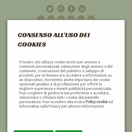
CONSENSO ALL'USO DEI
COOKIES
GALLERIA
D'ARTE
Il nostro sito utilizza cookie tecnici per annunci e
contenuti personalizzati, valutazione degli annunci e del
contenuto, osservazioni del pubblico e sviluppo di
DIPINTI E SCULTURE '800 E '900
prodotti, per archiviare e/o accedere a informazioni su
un dispositivo. Vorremmo anche impostare dei cookie
opzionali (analitici e di profilazione) per offrirti la
migliore esperienza e inviarti pubblicità personalizzata.
Puoi scegliere di gestire le tue preferenze e accettare,
selezionare o rifiutare tutti i cookie dal pannello
personalizza. Puoi accedere alla nostra
Policy cookie
ed
Informativa sulla Privacy per ulteriori informazioni.