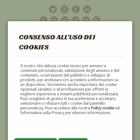
CONSENSO ALL'USO DEI
COOKIES
GALLERIA
D'ARTE
Il nostro sito utilizza cookie tecnici per annunci e
contenuti personalizzati, valutazione degli annunci e del
contenuto, osservazioni del pubblico e sviluppo di
DIPINTI E SCULTURE '800 E '900
prodotti, per archiviare e/o accedere a informazioni su
un dispositivo. Vorremmo anche impostare dei cookie
opzionali (analitici e di profilazione) per offrirti la
migliore esperienza e inviarti pubblicità personalizzata.
Puoi scegliere di gestire le tue preferenze e accettare,
selezionare o rifiutare tutti i cookie dal pannello
personalizza. Puoi accedere alla nostra
Policy cookie
ed
Informativa sulla Privacy per ulteriori informazioni.