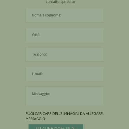
contatto qui sotto
Il nome è obbligatorio
La città è obbligatoria
L'indirizzo mail non è valido
Il messaggio è obbligatorio
PUOI CARICARE DELLE IMMAGINI DA ALLEGARE AL
MESSAGGIO:
SELEZIONA IMMAGINE N.1