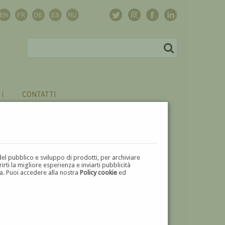
CONTATTI
del pubblico e sviluppo di prodotti, per archiviare
ti la migliore esperienza e inviarti pubblicità
zza. Puoi accedere alla nostra
Policy cookie
ed
V
W
X
Y
Z
⬅