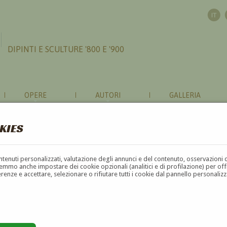
DIPINTI E SCULTURE '800 E '900
OPERE
AUTORI
GALLERIA
KIES
contenuti personalizzati, valutazione degli annunci e del contenuto, osservazioni 
mmo anche impostare dei cookie opzionali (analitici e di profilazione) per offrir
erenze e accettare, selezionare o rifiutare tutti i cookie dal pannello personali
G
H
I
J
K
L
M
N
O
P
Q
R
S
T
U