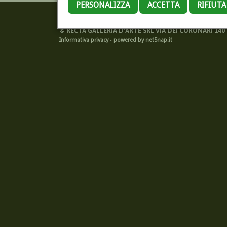
PERSONALIZZA
ACCETTA
RIFIUT
©
RECTA GALLERIA D'ARTE SRL VIA DEI CORONARI 140 -
Informativa privacy
-
powered by netSnap.it