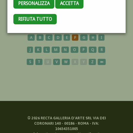
PERSONALIZZA
ACCETTA
ULISSE
RIFIUTA TUTTO
A
B
C
D
E
F
G
H
I
J
K
L
M
N
O
P
Q
R
S
T
U
V
W
X
Y
Z
⬅
©
2026
RECTA GALLERIA D'ARTE SRL VIA DEI
CORONARI 140 - 00186 - ROMA - IVA:
10654351005