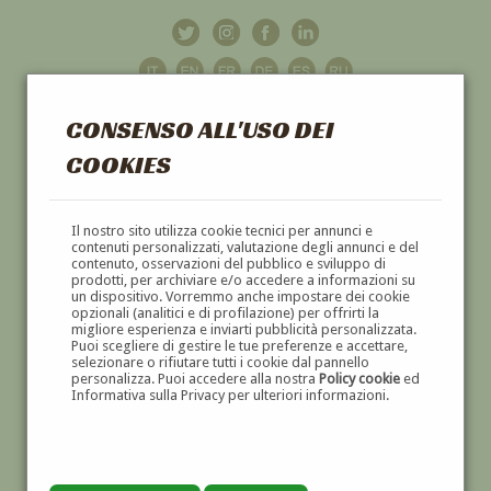
CONSENSO ALL'USO DEI
COOKIES
GALLERIA
D'ARTE
Il nostro sito utilizza cookie tecnici per annunci e
contenuti personalizzati, valutazione degli annunci e del
contenuto, osservazioni del pubblico e sviluppo di
DIPINTI E SCULTURE '800 E '900
prodotti, per archiviare e/o accedere a informazioni su
un dispositivo. Vorremmo anche impostare dei cookie
opzionali (analitici e di profilazione) per offrirti la
migliore esperienza e inviarti pubblicità personalizzata.
Puoi scegliere di gestire le tue preferenze e accettare,
selezionare o rifiutare tutti i cookie dal pannello
personalizza. Puoi accedere alla nostra
Policy cookie
ed
Informativa sulla Privacy per ulteriori informazioni.