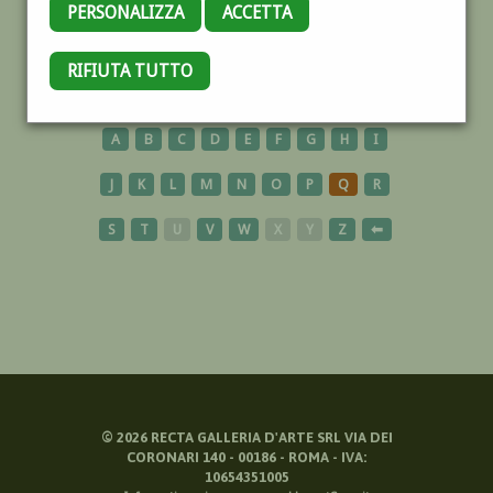
PERSONALIZZA
ACCETTA
ULISSE
RIFIUTA TUTTO
A
B
C
D
E
F
G
H
I
J
K
L
M
N
O
P
Q
R
S
T
U
V
W
X
Y
Z
⬅
©
2026
RECTA GALLERIA D'ARTE SRL VIA DEI
CORONARI 140 - 00186 - ROMA - IVA:
10654351005