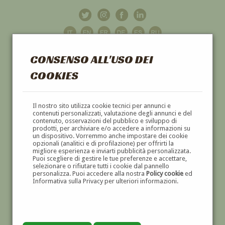
CONSENSO ALL'USO DEI
COOKIES
GALLERIA
D'ARTE
Il nostro sito utilizza cookie tecnici per annunci e
contenuti personalizzati, valutazione degli annunci e del
contenuto, osservazioni del pubblico e sviluppo di
DIPINTI E SCULTURE '800 E '900
prodotti, per archiviare e/o accedere a informazioni su
un dispositivo. Vorremmo anche impostare dei cookie
opzionali (analitici e di profilazione) per offrirti la
migliore esperienza e inviarti pubblicità personalizzata.
Puoi scegliere di gestire le tue preferenze e accettare,
selezionare o rifiutare tutti i cookie dal pannello
personalizza. Puoi accedere alla nostra
Policy cookie
ed
Informativa sulla Privacy per ulteriori informazioni.