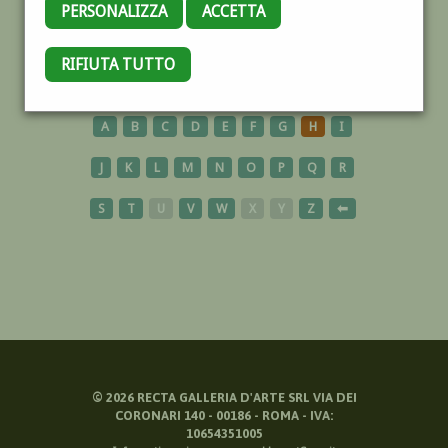
PERSONALIZZA
ACCETTA
ULISSE
RIFIUTA TUTTO
A
B
C
D
E
F
G
H
I
J
K
L
M
N
O
P
Q
R
S
T
U
V
W
X
Y
Z
⬅
©
2026
RECTA GALLERIA D'ARTE SRL VIA DEI
CORONARI 140 - 00186 - ROMA - IVA:
10654351005