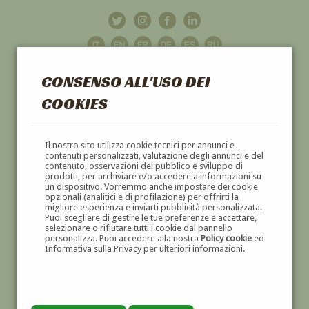
CONSENSO ALL'USO DEI
COOKIES
GALLERIA
D'ARTE
Il nostro sito utilizza cookie tecnici per annunci e
contenuti personalizzati, valutazione degli annunci e del
contenuto, osservazioni del pubblico e sviluppo di
DIPINTI E SCULTURE '800 E '900
prodotti, per archiviare e/o accedere a informazioni su
un dispositivo. Vorremmo anche impostare dei cookie
opzionali (analitici e di profilazione) per offrirti la
migliore esperienza e inviarti pubblicità personalizzata.
Puoi scegliere di gestire le tue preferenze e accettare,
selezionare o rifiutare tutti i cookie dal pannello
personalizza. Puoi accedere alla nostra
Policy cookie
ed
Informativa sulla Privacy per ulteriori informazioni.