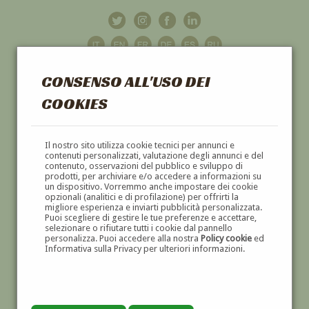
CONSENSO ALL'USO DEI
COOKIES
GALLERIA
D'ARTE
Il nostro sito utilizza cookie tecnici per annunci e
contenuti personalizzati, valutazione degli annunci e del
contenuto, osservazioni del pubblico e sviluppo di
DIPINTI E SCULTURE '800 E '900
prodotti, per archiviare e/o accedere a informazioni su
un dispositivo. Vorremmo anche impostare dei cookie
opzionali (analitici e di profilazione) per offrirti la
migliore esperienza e inviarti pubblicità personalizzata.
Puoi scegliere di gestire le tue preferenze e accettare,
selezionare o rifiutare tutti i cookie dal pannello
personalizza. Puoi accedere alla nostra
Policy cookie
ed
Informativa sulla Privacy per ulteriori informazioni.