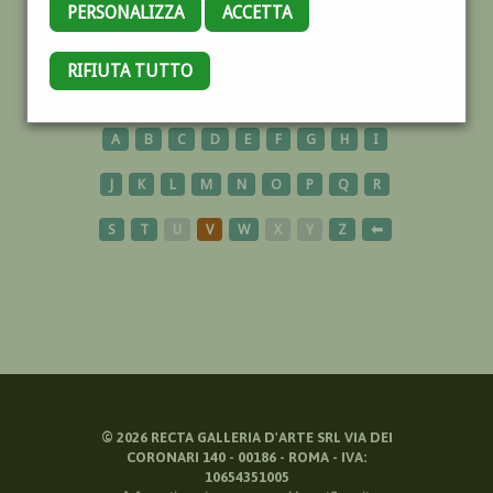
PERSONALIZZA
ACCETTA
ULISSE
RIFIUTA TUTTO
A
B
C
D
E
F
G
H
I
J
K
L
M
N
O
P
Q
R
S
T
U
V
W
X
Y
Z
⬅
©
2026
RECTA GALLERIA D'ARTE SRL VIA DEI
CORONARI 140 - 00186 - ROMA - IVA:
10654351005