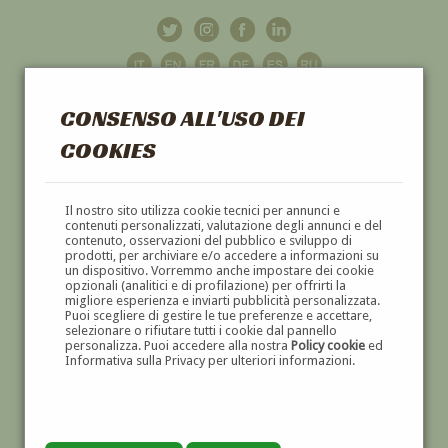
CONSENSO ALL'USO DEI
COOKIES
GALLERIA
D'ARTE
Il nostro sito utilizza cookie tecnici per annunci e
contenuti personalizzati, valutazione degli annunci e del
contenuto, osservazioni del pubblico e sviluppo di
DIPINTI E SCULTURE '800 E '900
prodotti, per archiviare e/o accedere a informazioni su
un dispositivo. Vorremmo anche impostare dei cookie
opzionali (analitici e di profilazione) per offrirti la
migliore esperienza e inviarti pubblicità personalizzata.
Puoi scegliere di gestire le tue preferenze e accettare,
selezionare o rifiutare tutti i cookie dal pannello
personalizza. Puoi accedere alla nostra
Policy cookie
ed
Informativa sulla Privacy per ulteriori informazioni.