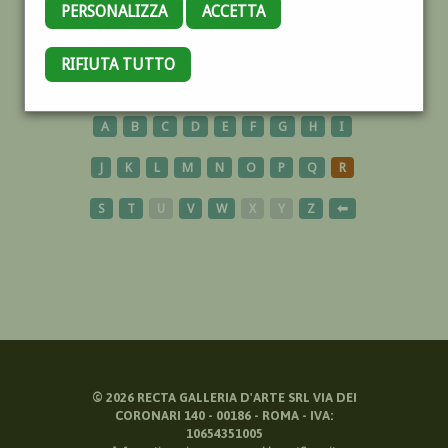
PERSONALIZZA
ACCETTA
ULISSE
RIFIUTA TUTTO
A
B
C
D
E
F
G
H
I
J
K
L
M
N
O
P
Q
R
S
T
U
V
W
X
Y
Z
⬅
©
2026
RECTA GALLERIA D'ARTE SRL VIA DEI
CORONARI 140 - 00186 - ROMA - IVA:
10654351005