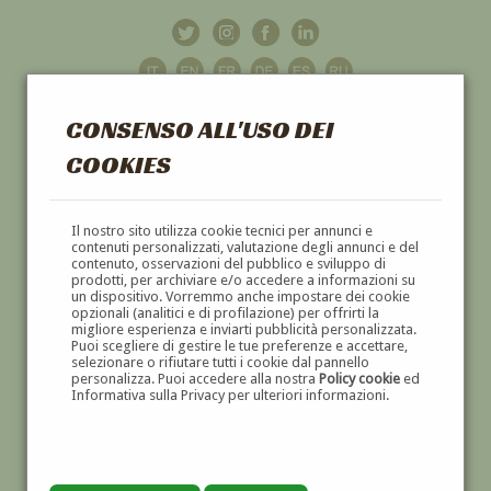
CONSENSO ALL'USO DEI
COOKIES
GALLERIA
D'ARTE
Il nostro sito utilizza cookie tecnici per annunci e
contenuti personalizzati, valutazione degli annunci e del
contenuto, osservazioni del pubblico e sviluppo di
DIPINTI E SCULTURE '800 E '900
prodotti, per archiviare e/o accedere a informazioni su
un dispositivo. Vorremmo anche impostare dei cookie
opzionali (analitici e di profilazione) per offrirti la
migliore esperienza e inviarti pubblicità personalizzata.
Puoi scegliere di gestire le tue preferenze e accettare,
selezionare o rifiutare tutti i cookie dal pannello
personalizza. Puoi accedere alla nostra
Policy cookie
ed
Informativa sulla Privacy per ulteriori informazioni.