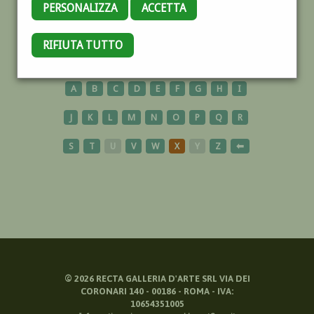
PERSONALIZZA
ACCETTA
UCRAINA
RIFIUTA TUTTO
A
B
C
D
E
F
G
H
I
J
K
L
M
N
O
P
Q
R
S
T
U
V
W
X
Y
Z
⬅
©
2026
RECTA GALLERIA D'ARTE SRL VIA DEI
CORONARI 140 - 00186 - ROMA - IVA:
10654351005