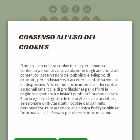
CONSENSO ALL'USO DEI
COOKIES
GALLERIA
D'ARTE
Il nostro sito utilizza cookie tecnici per annunci e
contenuti personalizzati, valutazione degli annunci e del
contenuto, osservazioni del pubblico e sviluppo di
DIPINTI E SCULTURE '800 E '900
prodotti, per archiviare e/o accedere a informazioni su
un dispositivo. Vorremmo anche impostare dei cookie
opzionali (analitici e di profilazione) per offrirti la
migliore esperienza e inviarti pubblicità personalizzata.
Puoi scegliere di gestire le tue preferenze e accettare,
selezionare o rifiutare tutti i cookie dal pannello
personalizza. Puoi accedere alla nostra
Policy cookie
ed
Informativa sulla Privacy per ulteriori informazioni.