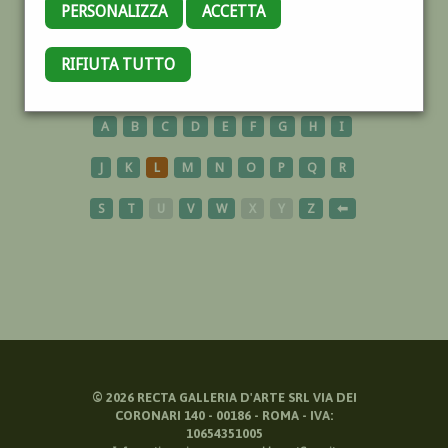
PERSONALIZZA
ACCETTA
UCRAINA
RIFIUTA TUTTO
A
B
C
D
E
F
G
H
I
J
K
L
M
N
O
P
Q
R
S
T
U
V
W
X
Y
Z
⬅
©
2026
RECTA GALLERIA D'ARTE SRL VIA DEI
CORONARI 140 - 00186 - ROMA - IVA:
10654351005