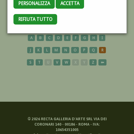
PERSONALIZZA
ACCETTA
UCRAINA
RIFIUTA TUTTO
A
B
C
D
E
F
G
H
I
J
K
L
M
N
O
P
Q
R
S
T
U
V
W
X
Y
Z
⬅
©
2026
RECTA GALLERIA D'ARTE SRL VIA DEI
CORONARI 140 - 00186 - ROMA - IVA:
10654351005