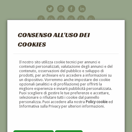
CONSENSO ALL'USO DEI
COOKIES
GALLERIA
D'ARTE
Il nostro sito utilizza cookie tecnici per annunci e
contenuti personalizzati, valutazione degli annunci e del
contenuto, osservazioni del pubblico e sviluppo di
DIPINTI E SCULTURE '800 E '900
prodotti, per archiviare e/o accedere a informazioni su
un dispositivo. Vorremmo anche impostare dei cookie
opzionali (analitici e di profilazione) per offrirti la
migliore esperienza e inviarti pubblicità personalizzata.
Puoi scegliere di gestire le tue preferenze e accettare,
selezionare o rifiutare tutti i cookie dal pannello
personalizza. Puoi accedere alla nostra
Policy cookie
ed
Informativa sulla Privacy per ulteriori informazioni.