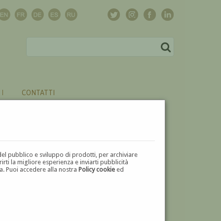
CONTATTI
del pubblico e sviluppo di prodotti, per archiviare
ti la migliore esperienza e inviarti pubblicità
zza. Puoi accedere alla nostra
Policy cookie
ed
V
W
X
Y
Z
⬅