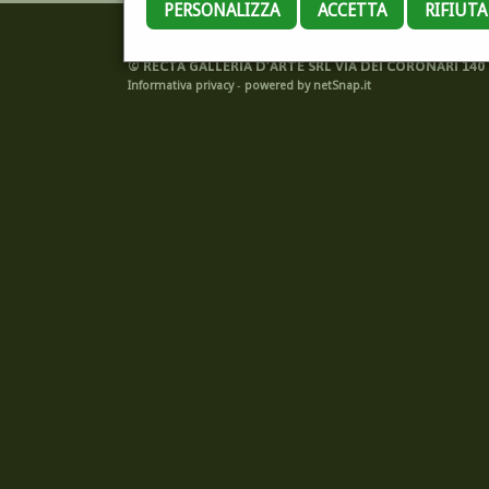
PERSONALIZZA
ACCETTA
RIFIUT
©
RECTA GALLERIA D'ARTE SRL VIA DEI CORONARI 140 -
Informativa privacy
-
powered by netSnap.it