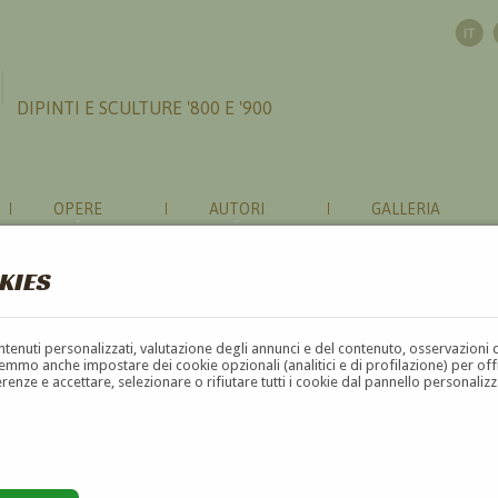
DIPINTI E SCULTURE '800 E '900
OPERE
AUTORI
GALLERIA
KIES
contenuti personalizzati, valutazione degli annunci e del contenuto, osservazioni 
mmo anche impostare dei cookie opzionali (analitici e di profilazione) per offrir
erenze e accettare, selezionare o rifiutare tutti i cookie dal pannello personali
G
H
I
J
K
L
M
N
O
P
Q
R
S
T
U