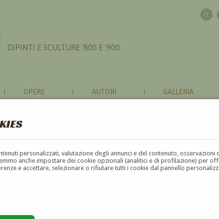
DIPINTI E SCULTURE '800 E '900
OPERE
AUTORI
GALLERIA
KIES
contenuti personalizzati, valutazione degli annunci e del contenuto, osservazioni 
mmo anche impostare dei cookie opzionali (analitici e di profilazione) per offrir
erenze e accettare, selezionare o rifiutare tutti i cookie dal pannello personali
G
H
I
J
K
L
M
N
O
P
Q
R
S
T
U