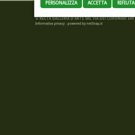
PERSONALIZZA
ACCETTA
RIFIUT
©
RECTA GALLERIA D'ARTE SRL VIA DEI CORONARI 140 -
Informativa privacy
-
powered by netSnap.it