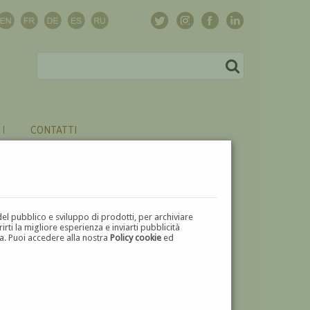
CONTATTI
del pubblico e sviluppo di prodotti, per archiviare
ti la migliore esperienza e inviarti pubblicità
zza. Puoi accedere alla nostra
Policy cookie
ed
V
W
X
Y
Z
⬅