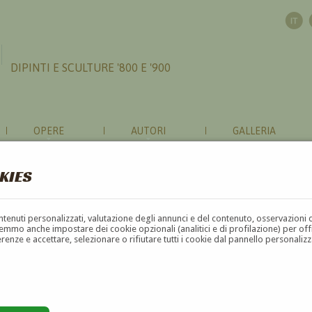
DIPINTI E SCULTURE '800 E '900
OPERE
AUTORI
GALLERIA
KIES
contenuti personalizzati, valutazione degli annunci e del contenuto, osservazioni 
mmo anche impostare dei cookie opzionali (analitici e di profilazione) per offrir
erenze e accettare, selezionare o rifiutare tutti i cookie dal pannello personali
G
H
I
J
K
L
M
N
O
P
Q
R
S
T
U