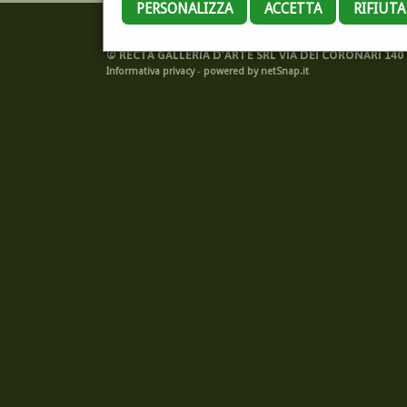
PERSONALIZZA
ACCETTA
RIFIUT
©
RECTA GALLERIA D'ARTE SRL VIA DEI CORONARI 140 -
Informativa privacy
-
powered by netSnap.it