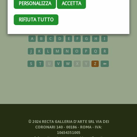
PERSONALIZZA
ACCETTA
SACRO
RIFIUTA TUTTO
A
B
C
D
E
F
G
H
I
J
K
L
M
N
O
P
Q
R
S
T
U
V
W
X
Y
Z
⬅
©
2026
RECTA GALLERIA D'ARTE SRL VIA DEI
CORONARI 140 - 00186 - ROMA - IVA:
10654351005