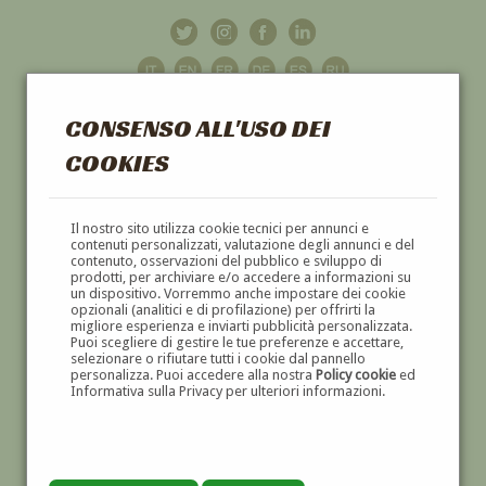
CONSENSO ALL'USO DEI
COOKIES
GALLERIA
D'ARTE
Il nostro sito utilizza cookie tecnici per annunci e
contenuti personalizzati, valutazione degli annunci e del
contenuto, osservazioni del pubblico e sviluppo di
DIPINTI E SCULTURE '800 E '900
prodotti, per archiviare e/o accedere a informazioni su
un dispositivo. Vorremmo anche impostare dei cookie
opzionali (analitici e di profilazione) per offrirti la
migliore esperienza e inviarti pubblicità personalizzata.
Puoi scegliere di gestire le tue preferenze e accettare,
selezionare o rifiutare tutti i cookie dal pannello
personalizza. Puoi accedere alla nostra
Policy cookie
ed
Informativa sulla Privacy per ulteriori informazioni.