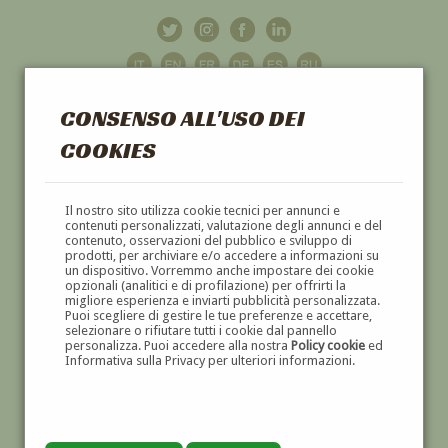
CONSENSO ALL'USO DEI
COOKIES
GALLERIA
D'ARTE
Il nostro sito utilizza cookie tecnici per annunci e
contenuti personalizzati, valutazione degli annunci e del
contenuto, osservazioni del pubblico e sviluppo di
DIPINTI E SCULTURE '800 E '900
prodotti, per archiviare e/o accedere a informazioni su
un dispositivo. Vorremmo anche impostare dei cookie
opzionali (analitici e di profilazione) per offrirti la
migliore esperienza e inviarti pubblicità personalizzata.
Puoi scegliere di gestire le tue preferenze e accettare,
selezionare o rifiutare tutti i cookie dal pannello
personalizza. Puoi accedere alla nostra
Policy cookie
ed
Informativa sulla Privacy per ulteriori informazioni.