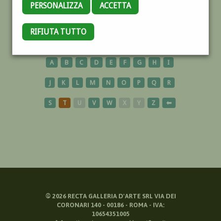
PERSONALIZZA
ACCETTA
SACRO
RIFIUTA TUTTO
A
B
C
D
E
F
G
H
I
J
K
L
M
N
O
P
Q
R
S
T
U
V
W
X
Y
Z
⬅
©
2026
RECTA GALLERIA D'ARTE SRL VIA DEI
CORONARI 140 - 00186 - ROMA - IVA:
10654351005