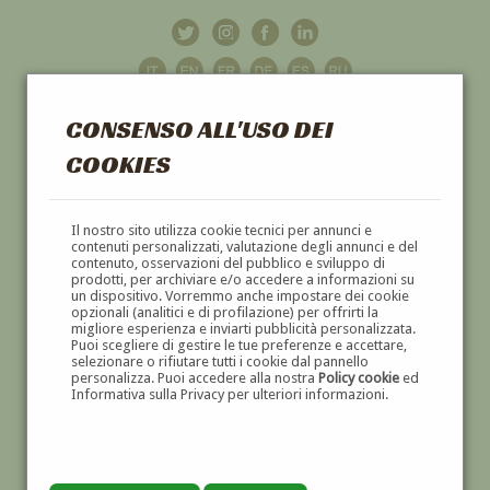
CONSENSO ALL'USO DEI
COOKIES
GALLERIA
D'ARTE
Il nostro sito utilizza cookie tecnici per annunci e
contenuti personalizzati, valutazione degli annunci e del
contenuto, osservazioni del pubblico e sviluppo di
DIPINTI E SCULTURE '800 E '900
prodotti, per archiviare e/o accedere a informazioni su
un dispositivo. Vorremmo anche impostare dei cookie
opzionali (analitici e di profilazione) per offrirti la
migliore esperienza e inviarti pubblicità personalizzata.
Puoi scegliere di gestire le tue preferenze e accettare,
selezionare o rifiutare tutti i cookie dal pannello
personalizza. Puoi accedere alla nostra
Policy cookie
ed
Informativa sulla Privacy per ulteriori informazioni.