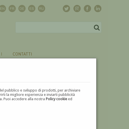
CONTATTI
del pubblico e sviluppo di prodotti, per archiviare
ti la migliore esperienza e inviarti pubblicità
zza. Puoi accedere alla nostra
Policy cookie
ed
V
W
X
Y
Z
⬅