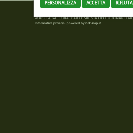
PERSONALIZZA
ACCETTA
RIFIUT
©
RECTA GALLERIA D'ARTE SRL VIA DEI CORONARI 140 -
Informativa privacy
-
powered by netSnap.it