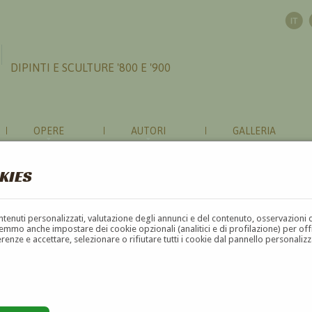
DIPINTI E SCULTURE '800 E '900
OPERE
AUTORI
GALLERIA
KIES
contenuti personalizzati, valutazione degli annunci e del contenuto, osservazioni 
mmo anche impostare dei cookie opzionali (analitici e di profilazione) per offrir
erenze e accettare, selezionare o rifiutare tutti i cookie dal pannello personali
G
H
I
J
K
L
M
N
O
P
Q
R
S
T
U