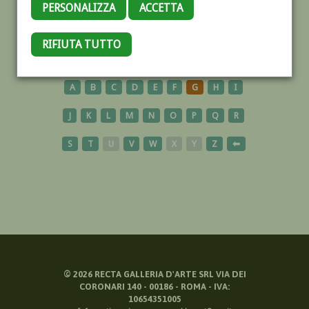
PERSONALIZZA
ACCETTA
SACRO
RIFIUTA TUTTO
A
B
C
D
E
F
G
H
I
J
K
L
M
N
O
P
Q
R
S
T
U
V
W
X
Y
Z
⬅
©
2026
RECTA GALLERIA D'ARTE SRL VIA DEI
CORONARI 140 - 00186 - ROMA - IVA:
10654351005