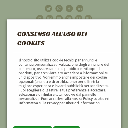
CONSENSO ALL'USO DEI
COOKIES
GALLERIA
D'ARTE
Il nostro sito utilizza cookie tecnici per annunci e
contenuti personalizzati, valutazione degli annunci e del
contenuto, osservazioni del pubblico e sviluppo di
DIPINTI E SCULTURE '800 E '900
prodotti, per archiviare e/o accedere a informazioni su
un dispositivo. Vorremmo anche impostare dei cookie
opzionali (analitici e di profilazione) per offrirti la
migliore esperienza e inviarti pubblicità personalizzata.
Puoi scegliere di gestire le tue preferenze e accettare,
selezionare o rifiutare tutti i cookie dal pannello
personalizza. Puoi accedere alla nostra
Policy cookie
ed
Informativa sulla Privacy per ulteriori informazioni.