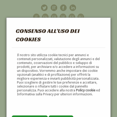
CONSENSO ALL'USO DEI
COOKIES
GALLERIA
D'ARTE
Il nostro sito utilizza cookie tecnici per annunci e
contenuti personalizzati, valutazione degli annunci e del
contenuto, osservazioni del pubblico e sviluppo di
DIPINTI E SCULTURE '800 E '900
prodotti, per archiviare e/o accedere a informazioni su
un dispositivo. Vorremmo anche impostare dei cookie
opzionali (analitici e di profilazione) per offrirti la
migliore esperienza e inviarti pubblicità personalizzata.
Puoi scegliere di gestire le tue preferenze e accettare,
selezionare o rifiutare tutti i cookie dal pannello
personalizza. Puoi accedere alla nostra
Policy cookie
ed
Informativa sulla Privacy per ulteriori informazioni.