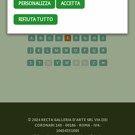
PERSONALIZZA
ACCETTA
SACRO
RIFIUTA TUTTO
A
B
C
D
E
F
G
H
I
J
K
L
M
N
O
P
Q
R
S
T
U
V
W
X
Y
Z
⬅
©
2026
RECTA GALLERIA D'ARTE SRL VIA DEI
CORONARI 140 - 00186 - ROMA - IVA:
10654351005