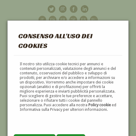
CONSENSO ALL'USO DEI
COOKIES
GALLERIA
D'ARTE
Il nostro sito utilizza cookie tecnici per annunci e
contenuti personalizzati, valutazione degli annunci e del
contenuto, osservazioni del pubblico e sviluppo di
DIPINTI E SCULTURE '800 E '900
prodotti, per archiviare e/o accedere a informazioni su
un dispositivo. Vorremmo anche impostare dei cookie
opzionali (analitici e di profilazione) per offrirti la
migliore esperienza e inviarti pubblicità personalizzata.
Puoi scegliere di gestire le tue preferenze e accettare,
selezionare o rifiutare tutti i cookie dal pannello
personalizza. Puoi accedere alla nostra
Policy cookie
ed
Informativa sulla Privacy per ulteriori informazioni.