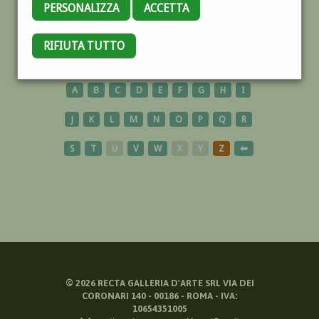
PERSONALIZZA
ACCETTA
MULTIPLO
RIFIUTA TUTTO
A
B
C
D
E
F
G
H
I
J
K
L
M
N
O
P
Q
R
S
T
U
V
W
X
Y
Z
⬅
©
2026
RECTA GALLERIA D'ARTE SRL VIA DEI
CORONARI 140 - 00186 - ROMA - IVA:
10654351005