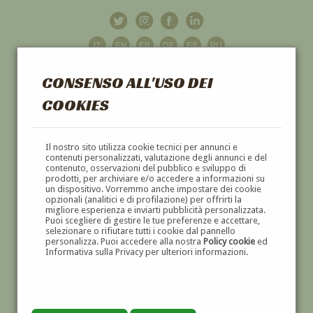
CONSENSO ALL'USO DEI
COOKIES
GALLERIA
D'ARTE
Il nostro sito utilizza cookie tecnici per annunci e
contenuti personalizzati, valutazione degli annunci e del
contenuto, osservazioni del pubblico e sviluppo di
DIPINTI E SCULTURE '800 E '900
prodotti, per archiviare e/o accedere a informazioni su
un dispositivo. Vorremmo anche impostare dei cookie
opzionali (analitici e di profilazione) per offrirti la
migliore esperienza e inviarti pubblicità personalizzata.
Puoi scegliere di gestire le tue preferenze e accettare,
selezionare o rifiutare tutti i cookie dal pannello
personalizza. Puoi accedere alla nostra
Policy cookie
ed
Informativa sulla Privacy per ulteriori informazioni.