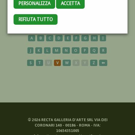
PERSONALIZZA
ACCETTA
MULTIPLO
RIFIUTA TUTTO
A
B
C
D
E
F
G
H
I
J
K
L
M
N
O
P
Q
R
S
T
U
V
W
X
Y
Z
⬅
©
2026
RECTA GALLERIA D'ARTE SRL VIA DEI
CORONARI 140 - 00186 - ROMA - IVA:
10654351005