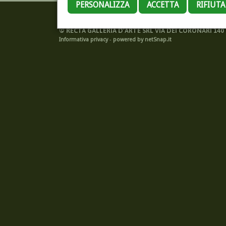
PERSONALIZZA
ACCETTA
RIFIUT
©
RECTA GALLERIA D'ARTE SRL VIA DEI CORONARI 140 -
Informativa privacy
-
powered by netSnap.it