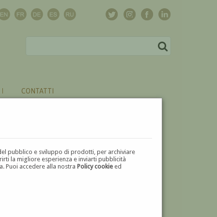
CONTATTI
del pubblico e sviluppo di prodotti, per archiviare
ti la migliore esperienza e inviarti pubblicità
zza. Puoi accedere alla nostra
Policy cookie
ed
V
W
X
Y
Z
⬅