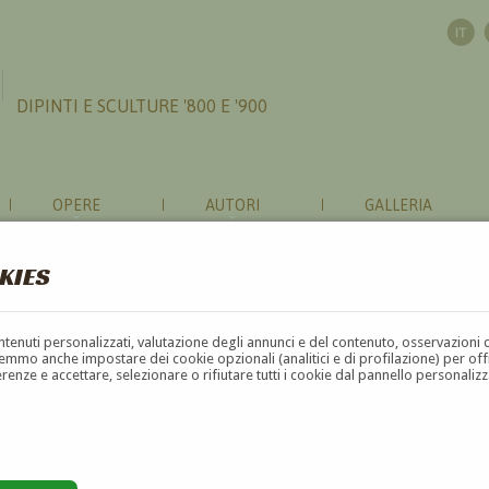
DIPINTI E SCULTURE '800 E '900
OPERE
AUTORI
GALLERIA
KIES
contenuti personalizzati, valutazione degli annunci e del contenuto, osservazioni 
mmo anche impostare dei cookie opzionali (analitici e di profilazione) per offrir
erenze e accettare, selezionare o rifiutare tutti i cookie dal pannello personali
G
H
I
J
K
L
M
N
O
P
Q
R
S
T
U