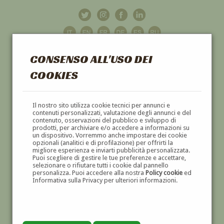
CONSENSO ALL'USO DEI
COOKIES
GALLERIA
D'ARTE
Il nostro sito utilizza cookie tecnici per annunci e
contenuti personalizzati, valutazione degli annunci e del
contenuto, osservazioni del pubblico e sviluppo di
DIPINTI E SCULTURE '800 E '900
prodotti, per archiviare e/o accedere a informazioni su
un dispositivo. Vorremmo anche impostare dei cookie
opzionali (analitici e di profilazione) per offrirti la
migliore esperienza e inviarti pubblicità personalizzata.
Puoi scegliere di gestire le tue preferenze e accettare,
selezionare o rifiutare tutti i cookie dal pannello
personalizza. Puoi accedere alla nostra
Policy cookie
ed
Informativa sulla Privacy per ulteriori informazioni.