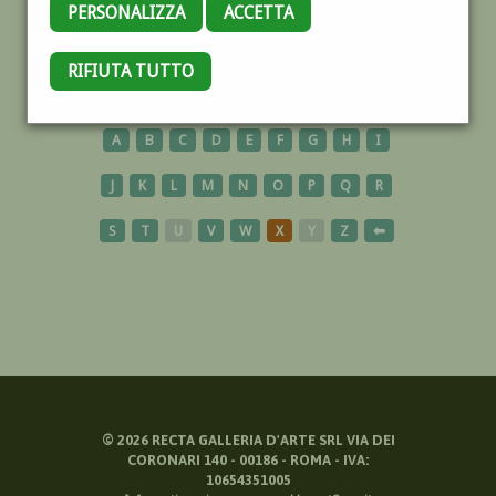
PERSONALIZZA
ACCETTA
MULTIPLO
RIFIUTA TUTTO
A
B
C
D
E
F
G
H
I
J
K
L
M
N
O
P
Q
R
S
T
U
V
W
X
Y
Z
⬅
©
2026
RECTA GALLERIA D'ARTE SRL VIA DEI
CORONARI 140 - 00186 - ROMA - IVA:
10654351005