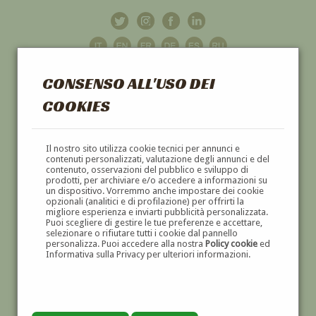
CONSENSO ALL'USO DEI
COOKIES
GALLERIA
D'ARTE
Il nostro sito utilizza cookie tecnici per annunci e
contenuti personalizzati, valutazione degli annunci e del
contenuto, osservazioni del pubblico e sviluppo di
DIPINTI E SCULTURE '800 E '900
prodotti, per archiviare e/o accedere a informazioni su
un dispositivo. Vorremmo anche impostare dei cookie
opzionali (analitici e di profilazione) per offrirti la
migliore esperienza e inviarti pubblicità personalizzata.
Puoi scegliere di gestire le tue preferenze e accettare,
selezionare o rifiutare tutti i cookie dal pannello
personalizza. Puoi accedere alla nostra
Policy cookie
ed
Informativa sulla Privacy per ulteriori informazioni.