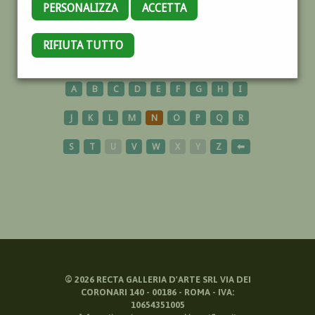
PERSONALIZZA
ACCETTA
MULTIPLO
RIFIUTA TUTTO
A
B
C
D
E
F
G
H
I
J
K
L
M
N
O
P
Q
R
S
T
U
V
W
X
Y
Z
⬅
©
2026
RECTA GALLERIA D'ARTE SRL VIA DEI
CORONARI 140 - 00186 - ROMA - IVA:
10654351005