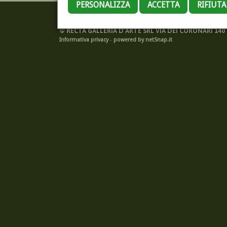
PERSONALIZZA
ACCETTA
RIFIUT
©
RECTA GALLERIA D'ARTE SRL VIA DEI CORONARI 140 -
Informativa privacy
-
powered by netSnap.it