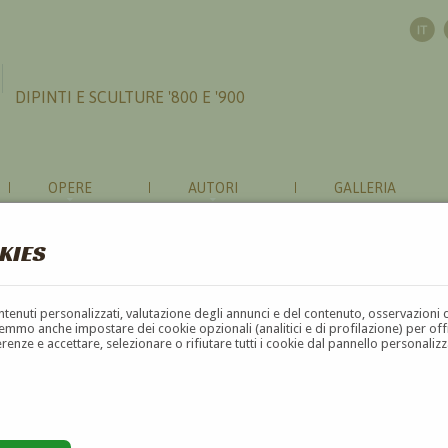
DIPINTI E SCULTURE '800 E '900
OPERE
AUTORI
GALLERIA
KIES
contenuti personalizzati, valutazione degli annunci e del contenuto, osservazioni 
mmo anche impostare dei cookie opzionali (analitici e di profilazione) per offrir
erenze e accettare, selezionare o rifiutare tutti i cookie dal pannello personali
G
H
I
J
K
L
M
N
O
P
Q
R
S
T
U