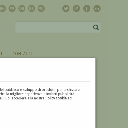
CONTATTI
del pubblico e sviluppo di prodotti, per archiviare
ti la migliore esperienza e inviarti pubblicità
zza. Puoi accedere alla nostra
Policy cookie
ed
V
W
X
Y
Z
⬅