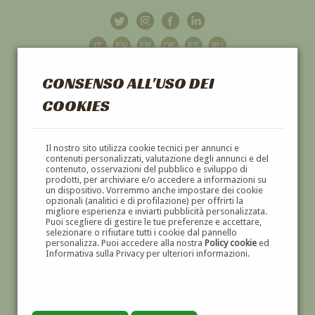
CONSENSO ALL'USO DEI
COOKIES
GALLERIA
D'ARTE
Il nostro sito utilizza cookie tecnici per annunci e
contenuti personalizzati, valutazione degli annunci e del
contenuto, osservazioni del pubblico e sviluppo di
DIPINTI E SCULTURE '800 E '900
prodotti, per archiviare e/o accedere a informazioni su
un dispositivo. Vorremmo anche impostare dei cookie
opzionali (analitici e di profilazione) per offrirti la
migliore esperienza e inviarti pubblicità personalizzata.
Puoi scegliere di gestire le tue preferenze e accettare,
selezionare o rifiutare tutti i cookie dal pannello
personalizza. Puoi accedere alla nostra
Policy cookie
ed
Informativa sulla Privacy per ulteriori informazioni.